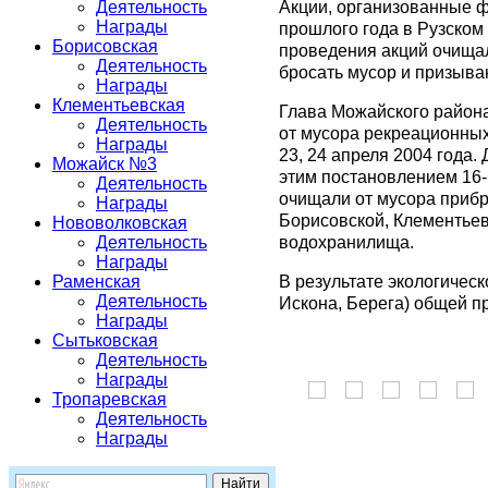
Акции, организованные ф
Деятельность
Награды
прошлого года в Рузском
Борисовская
проведения акций очища
Деятельность
бросать мусор и призыв
Награды
Клементьевская
Глава Можайского района
Деятельность
от мусора рекреационных
Награды
23, 24 апреля 2004 года.
Можайск №3
этим постановлением 16-
Деятельность
очищали от мусора прибр
Награды
Борисовской, Клементьев
Нововолковская
водохранилища.
Деятельность
Награды
В результате экологическ
Раменская
Деятельность
Искона, Берега) общей п
Награды
Сытьковская
Деятельность
Награды
Тропаревская
Деятельность
Награды