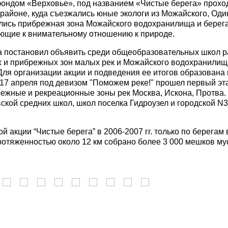
ондом «Верховье», под названием «Чистые берега» проход
 районе, куда съезжались юные экологи из Можайского, Оди
лись прибрежная зона Можайского водохранилища и берег
ающие к внимательному отношению к природе.
 постановил объявить среди общеобразовательных школ ра
 и прибрежных зон малых рек и Можайского водохранилища. 
 Для организации акции и подведения ее итогов образована 
17 апреля под девизом "Поможем реке!" прошел первый эта
ежные и рекреационные зоны рек Москва, Искона, Протва. 
ской средних школ, школ поселка Гидроузел и городской N
ой акции “Чистые берега” в 2006-2007 гг. только по берег
ротяженностью около 12 км собрано более 3 000 мешков му