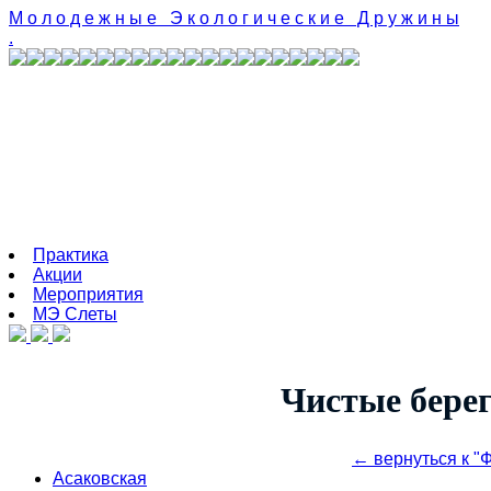
М о л о д е ж н ы е Э к о л о г и ч е с к и е Д р у ж и н ы
.
Практика
Акции
Мероприятия
МЭ Cлеты
Чистые бере
← вернуться к "
Асаковская