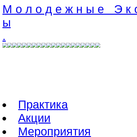
М о л о д е ж н ы е Э к о
ы
.
Практика
Акции
Мероприятия