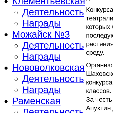
Клементьевская
Конкурса
Деятельность
театрал
Награды
которых 
Можайск №3
последую
Деятельность
растени
среду.
Награды
Организо
Нововолковская
Шаховско
Деятельность
конкурса
Награды
классов.
Раменская
За честь
Апухтин 
Деятельность